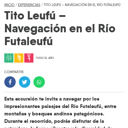
INICIO
/
EXPERIENCIAS
/
TITO LEUFÚ – NAVEGACIÓN EN EL RÍO FUTALEUFÚ
Tito Leufú –
Navegación en el Río
Futaleufú
TODO EL AÑO
COMPARTIR
Esta excursión te invita a navegar por los
impresionantes paisajes del
Río Futaleufú
, entre
montañas y bosques andinos patagónicos.
Durante el recorrido, podrás disfrutar de la