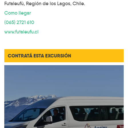
Futaleufú, Región de los Lagos, Chile.
Como llegar
(065) 2721 610
www.futaleufu.cl
CONTRATÁ ESTA EXCURSIÓN