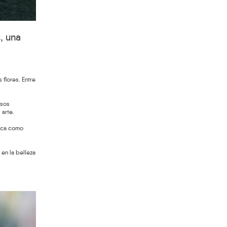
, una
flores. Entre
isos
 arte.
ezca como
 en la belleza