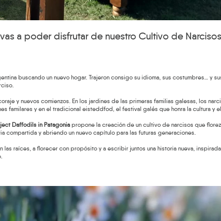
vas a poder disfrutar de nuestro Cultivo de Narcisos
gentina buscando un nuevo hogar. Trajeron consigo su idioma, sus costumbres… y sus 
rciso.
 coraje y nuevos comienzos. En los jardines de las primeras familias galesas, los narc
amilares y en el tradicional eisteddfod, el festival galés que honra la cultura y el
ject Daffodils in Patagonia
propone la creación de un cultivo de narcisos que flor
ria compartida y abriendo un nuevo capítulo para las futuras generaciones.
las raíces, a florecer con propósito y a escribir juntos una historia nueva, inspirada
.