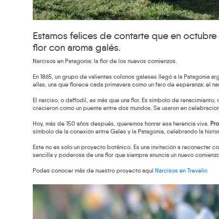
Estamos felices de contarte que en octubre 
flor con aroma galés.
Narcisos en Patagonia: la flor de los nuevos comienzos.
En 1865, un grupo de valientes colonos galeses llegó a la Patagonia ar
ellas, una que florece cada primavera como un faro de esperanza: el na
El narciso, o daffodil, es más que una flor. Es símbolo de renacimiento,
crecieron como un puente entre dos mundos. Se usaron en celebraciones f
Hoy, más de 150 años después, queremos honrar esa herencia viva.
Pro
símbolo de la conexión entre Gales y la Patagonia, celebrando la histo
Este no es solo un proyecto botánico. Es una invitación a reconectar con 
sencilla y poderosa de una flor que siempre anuncia un nuevo comienzo
Podes conocer más de nuestro proyecto aquí
Narcisos en Trevelin