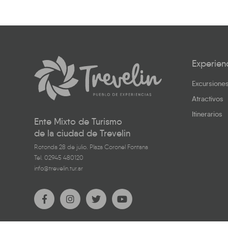
Experien
Excursione
Atractivos
Itinerarios
Ente Mixto de Turismo
de la ciudad de Trevelin
Rotonda 28 de julio. Plaza Coronel Fontana
Tel. 02945 480120
info@trevelin.tur.ar