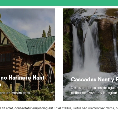
ino Harinero Nant
Cascadas Nant y F
h
Descubrí los saltos de agua 
toria en movimiento.
bellos de Trevelin y la región
 sit amet, consectetur adipiscing elit. Ut elit tellus, luctus nec ullamcorper mattis, 