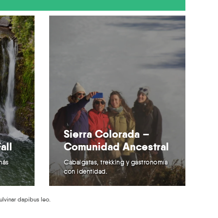
Sierra Colorada –
all
Comunidad Ancestral
más
Cabalgatas, trekking y gastronomía
con identidad.
pulvinar dapibus leo.