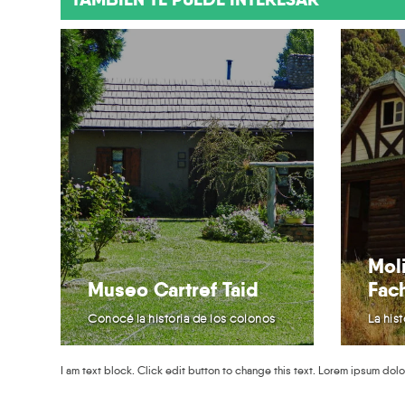
Mol
Museo Cartref Taid
Fac
Conocé la historia de los colonos
La his
I am text block. Click edit button to change this text. Lorem ipsum dolor